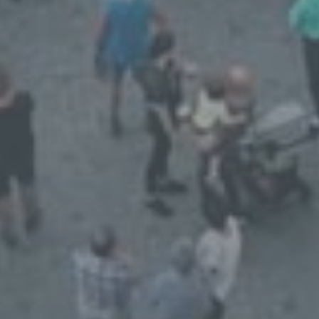
jedoch nicht als Empfänger.
j) Dritter
Dritter ist eine natürliche oder juristische
Person, Behörde, Einrichtung oder andere
Stelle außer der betroffenen Person, dem
Verantwortlichen, dem Auftragsverarbeiter
und den Personen, die unter der
unmittelbaren Verantwortung des
Verantwortlichen oder des
Auftragsverarbeiters befugt sind, die
personenbezogenen Daten zu verarbeiten.
k) Einwilligung
Einwilligung ist jede von der betroffenen
Person freiwillig für den bestimmten Fall in
informierter Weise und unmissverständlich
abgegebene Willensbekundung in Form