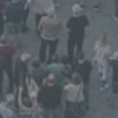
Maßnahmen unterliegen, die gewährleisten,
dass die personenbezogenen Daten nicht
einer identifizierten oder identifizierbaren
natürlichen Person zugewiesen werden.
g) Verantwortlicher oder für die
Verarbeitung Verantwortlicher
Verantwortlicher oder für die Verarbeitung
Verantwortlicher ist die natürliche oder
juristische Person, Behörde, Einrichtung
oder andere Stelle, die allein oder
gemeinsam mit anderen über die Zwecke
und Mittel der Verarbeitung von
personenbezogenen Daten entscheidet.
Sind die Zwecke und Mittel dieser
Verarbeitung durch das Unionsrecht oder
das Recht der Mitgliedstaaten vorgegeben,
so kann der Verantwortliche
beziehungsweise können die bestimmten
Kriterien seiner Benennung nach dem
Unionsrecht oder dem Recht der
Mitgliedstaaten vorgesehen werden.