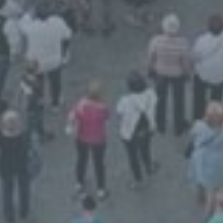
h) Auftragsverarbeiter
Auftragsverarbeiter ist eine natürliche oder
juristische Person, Behörde, Einrichtung
oder andere Stelle, die personenbezogene
Daten im Auftrag des Verantwortlichen
verarbeitet.
i) Empfänger
Empfänger ist eine natürliche oder juristische
Person, Behörde, Einrichtung oder andere
Stelle, der personenbezogene Daten
offengelegt werden, unabhängig davon, ob
es sich bei ihr um einen Dritten handelt oder
nicht. Behörden, die im Rahmen eines
bestimmten Untersuchungsauftrags nach
dem Unionsrecht oder dem Recht der
Mitgliedstaaten möglicherweise
personenbezogene Daten erhalten, gelten