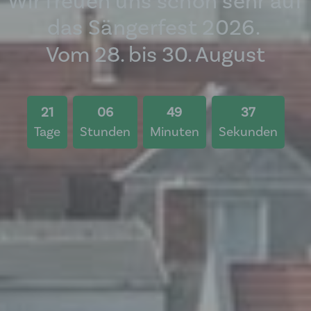
Wir freuen uns schon sehr auf
das Sängerfest 2026.
Vom 28. bis 30. August
21
06
49
35
Tage
Stunden
Minuten
Sekunden