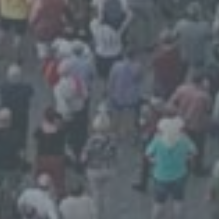
darin besteht, dass diese
personenbezogenen Daten verwendet
werden, um bestimmte persönliche Aspekte,
die sich auf eine natürliche Person beziehen,
zu bewerten, insbesondere, um Aspekte
bezüglich Arbeitsleistung, wirtschaftlicher
Lage, Gesundheit, persönlicher Vorlieben,
Interessen, Zuverlässigkeit, Verhalten,
Aufenthaltsort oder Ortswechsel dieser
natürlichen Person zu analysieren oder
vorherzusagen.
f) Pseudonymisierung
Pseudonymisierung ist die Verarbeitung
personenbezogener Daten in einer Weise,
auf welche die personenbezogenen Daten
ohne Hinzuziehung zusätzlicher
Informationen nicht mehr einer spezifischen
betroffenen Person zugeordnet werden
können, sofern diese zusätzlichen
Informationen gesondert aufbewahrt werden
und technischen und organisatorischen